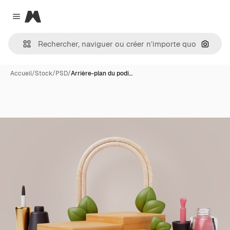
Magnific
Close menu
Recher
Accueil
/
Stock
/
PSD
/
Arrière-plan du podi…