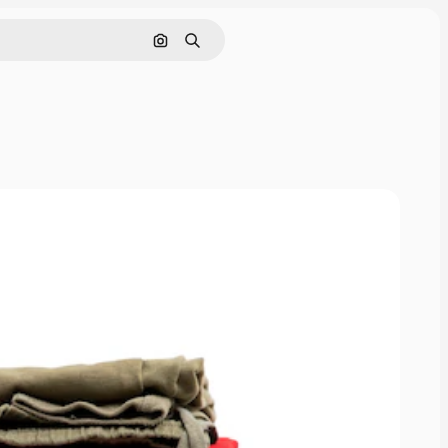
Rechercher par image
Rechercher