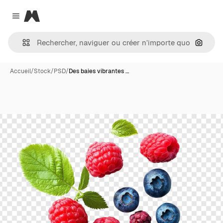
Magnific
Close menu
Recher
Accueil
/
Stock
/
PSD
/
Des baies vibrantes …