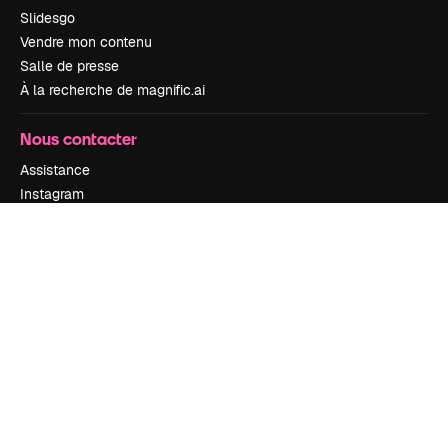
Slidesgo
Vendre mon contenu
Salle de presse
À la recherche de magnific.ai
Nous contacter
Assistance
Instagram
YouTube
LinkedIn
TikTok
Discord
X
Reddit
Copyright © 2010-
2026
Freepik Company S.L.U.
Tous droits réservés
.