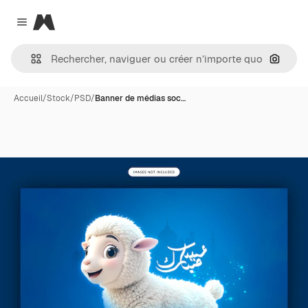
Magnific
Close menu
Recher
Accueil
/
Stock
/
PSD
/
Banner de médias soc…