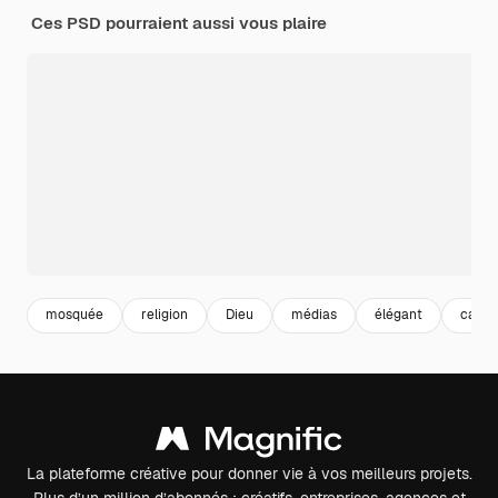
Ces PSD pourraient aussi vous plaire
mosquée
religion
Dieu
médias
élégant
carré
La plateforme créative pour donner vie à vos meilleurs projets.
Plus d’un million d’abonnés : créatifs, entreprises, agences et