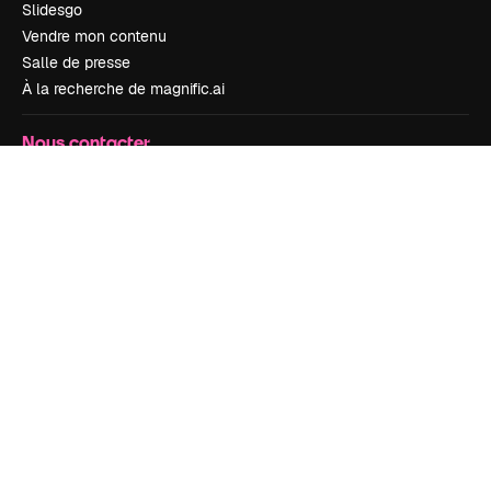
Slidesgo
Vendre mon contenu
Salle de presse
À la recherche de magnific.ai
Nous contacter
Assistance
Instagram
YouTube
LinkedIn
TikTok
Discord
X
Reddit
Copyright © 2010-
2026
Freepik Company S.L.U.
Tous droits réservés
.