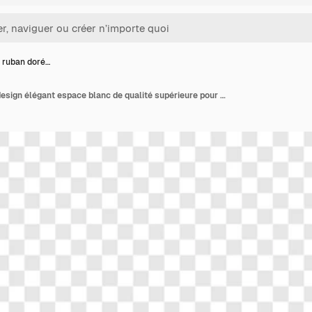
 ruban doré…
Banner de ruban doré design élégant espace blanc de qualité supérieure pour le texte parfait pour la célébration