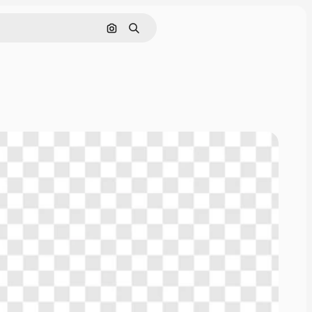
Rechercher par image
Rechercher