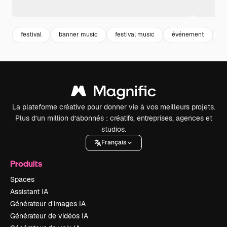
festival
banner music
festival music
événement
m
La plateforme créative pour donner vie à vos meilleurs projets.
Plus d’un million d’abonnés : créatifs, entreprises, agences et
studios.
Français
Produits
Spaces
Assistant IA
Générateur d’images IA
Générateur de vidéos IA