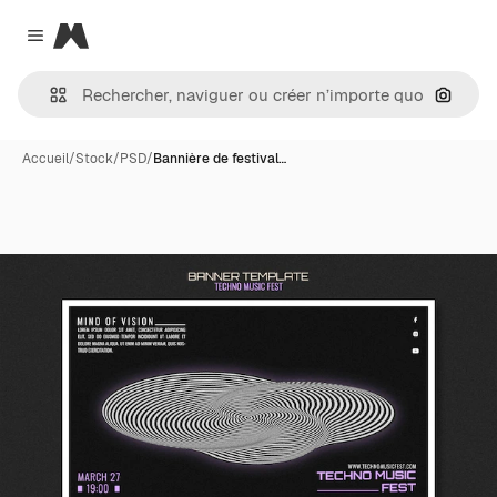
Magnific
Close menu
Recher
Accueil
/
Stock
/
PSD
/
Bannière de festival…