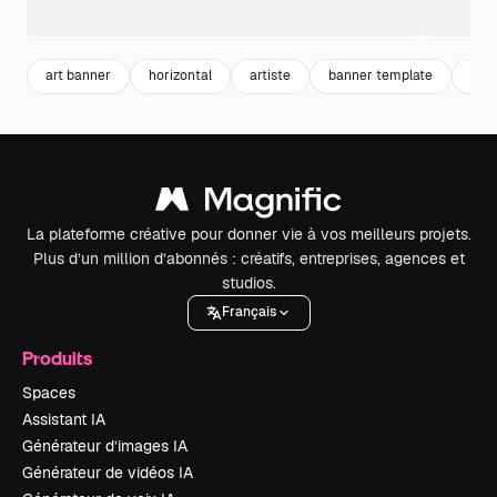
art banner
horizontal
artiste
banner template
ban
La plateforme créative pour donner vie à vos meilleurs projets.
Plus d’un million d’abonnés : créatifs, entreprises, agences et
studios.
Français
Produits
Spaces
Assistant IA
Générateur d’images IA
Générateur de vidéos IA