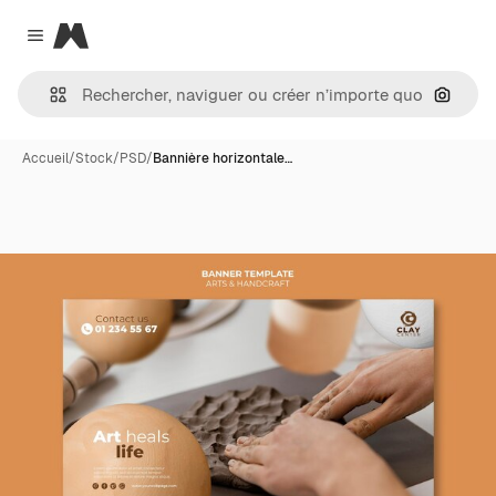
Magnific
Close menu
Recher
Accueil
/
Stock
/
PSD
/
Bannière horizontale…