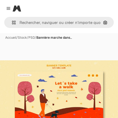
Magnific
Close menu
Recher
Accueil
/
Stock
/
PSD
/
Bannière marche dans…