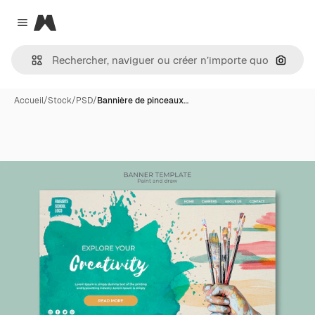
Magnific
Close menu
Recher
Accueil
/
Stock
/
PSD
/
Bannière de pinceaux…