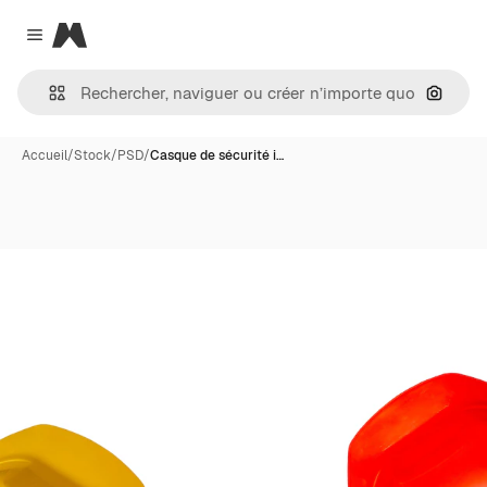
Magnific
Close menu
Recher
Accueil
/
Stock
/
PSD
/
Casque de sécurité i…