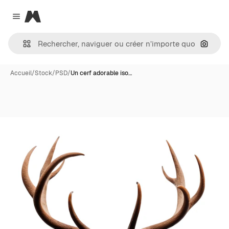
Magnific
Close menu
Recher
Accueil
/
Stock
/
PSD
/
Un cerf adorable iso…