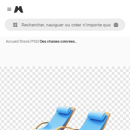
Magnific
Close menu
Recher
Accueil
/
Stock
/
PSD
/
Des chaises colorées…