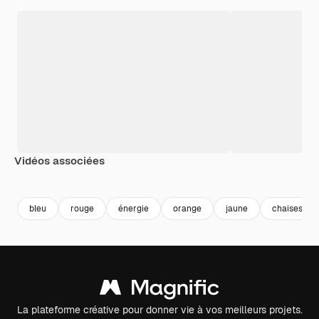
Vidéos associées
Premium
Premium
Premium
Premium
bleu
rouge
énergie
orange
jaune
chaises
La plateforme créative pour donner vie à vos meilleurs projets.