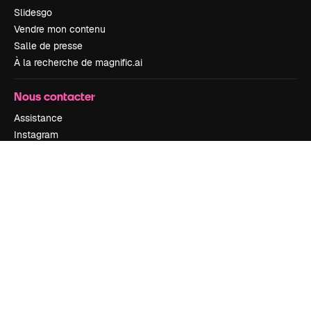
Slidesgo
Vendre mon contenu
Salle de presse
À la recherche de magnific.ai
Nous contacter
Assistance
Instagram
YouTube
LinkedIn
TikTok
Discord
X
Reddit
Copyright © 2010-
2026
Freepik Company S.L.U.
Tous droits réservés
.