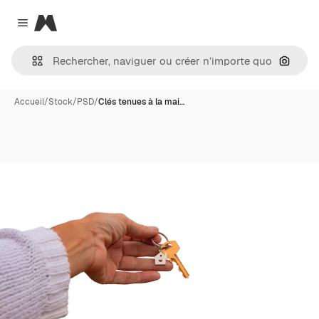
Magnific
Close menu
Recher
Accueil
/
Stock
/
PSD
/
Clés tenues à la mai…