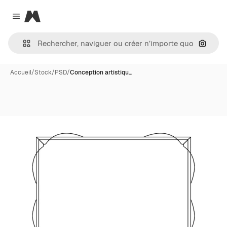
Magnific
Close menu
Recher
Accueil
/
Stock
/
PSD
/
Conception artistiqu…