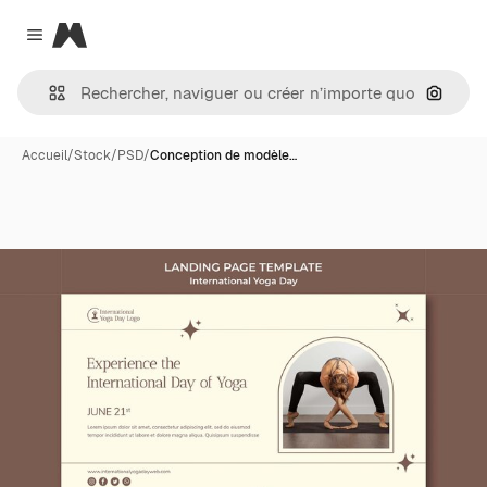
Magnific
Close menu
Recher
Accueil
/
Stock
/
PSD
/
Conception de modèle…