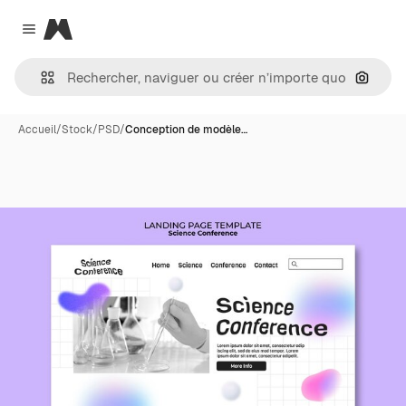
Magnific
Close menu
Recher
Accueil
/
Stock
/
PSD
/
Conception de modèle…