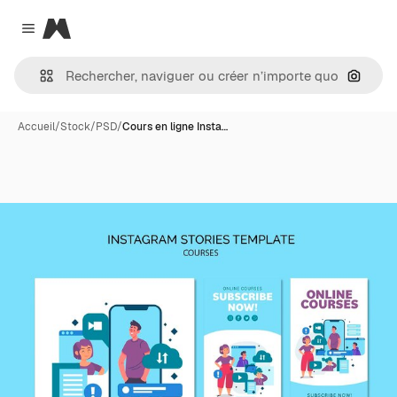
Magnific
Close menu
Recher
Accueil
/
Stock
/
PSD
/
Cours en ligne Insta…