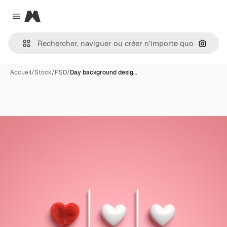
Magnific
Close menu
Recher
Accueil
/
Stock
/
PSD
/
Day background desig…