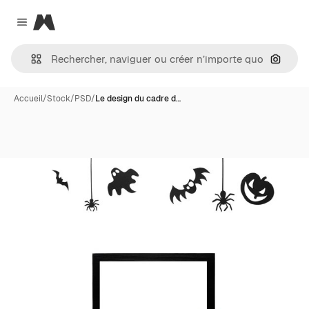
Magnific
Close menu
Recher
Accueil
/
Stock
/
PSD
/
Le design du cadre d…