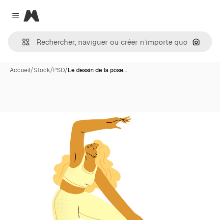
Magnific
Close menu
Recher
Accueil
/
Stock
/
PSD
/
Le dessin de la pose…