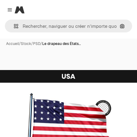
Magnific
Close menu
Recher
Accueil
/
Stock
/
PSD
/
Le drapeau des États…