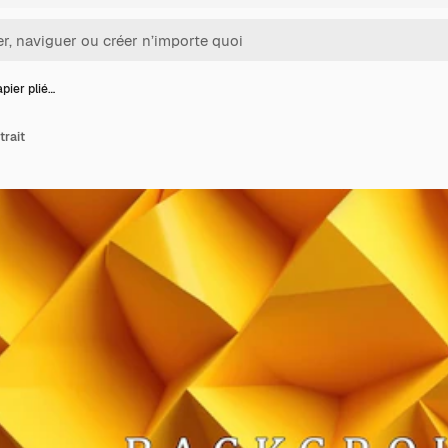
apier plié…
trait