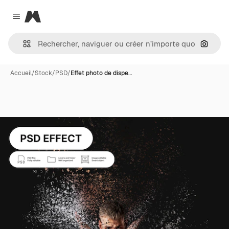
Magnific
Close menu
Recher
Accueil
/
Stock
/
PSD
/
Effet photo de dispe…