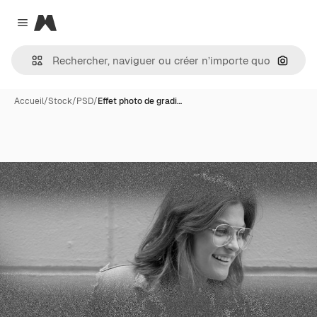
Magnific
Close menu
Recher
Accueil
/
Stock
/
PSD
/
Effet photo de gradi…