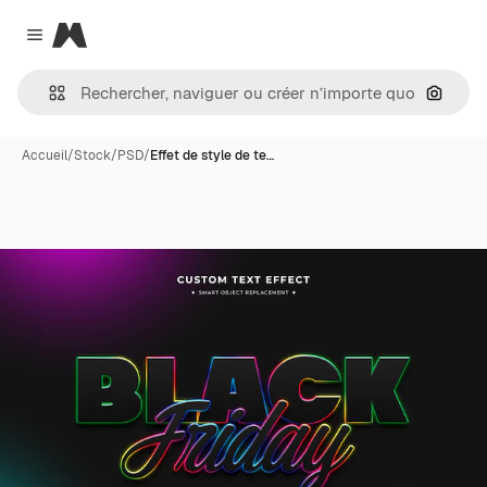
Magnific
Close menu
Recher
Accueil
/
Stock
/
PSD
/
Effet de style de te…