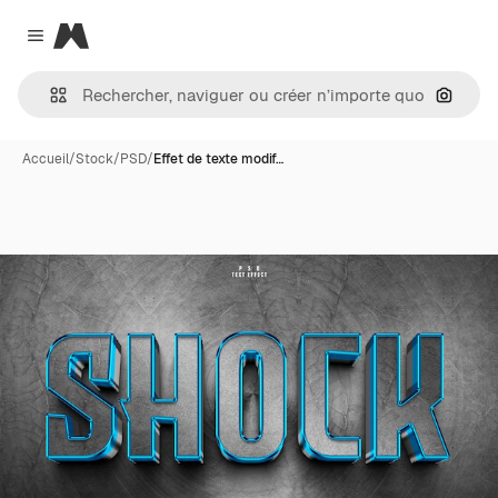
Magnific
Close menu
Recher
Accueil
/
Stock
/
PSD
/
Effet de texte modif…