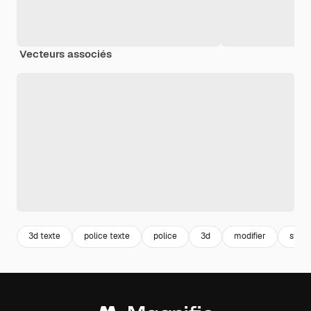
Vecteurs associés
3d texte
police texte
police
3d
modifier
style