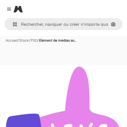
Magnific
Close menu
Recher
Accueil
/
Stock
/
PSD
/
Élément de médias so…