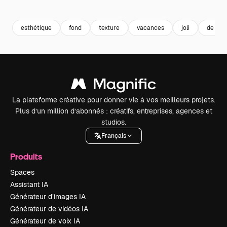
Premium
Premium
Premium
Premium
esthétique
fond
texture
vacances
joli
de luxe
La plateforme créative pour donner vie à vos meilleurs projets.
Plus d’un million d’abonnés : créatifs, entreprises, agences et
studios.
Français
Produits
Spaces
Assistant IA
Générateur d’images IA
Générateur de vidéos IA
Générateur de voix IA