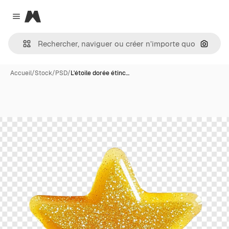
Magnific
Close menu
Recher
Accueil
/
Stock
/
PSD
/
L'étoile dorée étinc…