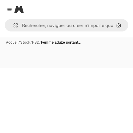
Magnific
Close menu
Recher
Accueil
/
Stock
/
PSD
/
Femme adulte portant…