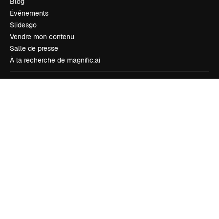
Blog
Événements
Slidesgo
Vendre mon contenu
Salle de presse
À la recherche de magnific.ai
Nous contacter
Assistance
Instagram
YouTube
LinkedIn
TikTok
Discord
X
Reddit
Copyright © 2010-
2026
Freepik Company S.L.U.
Tous droits réservés
.