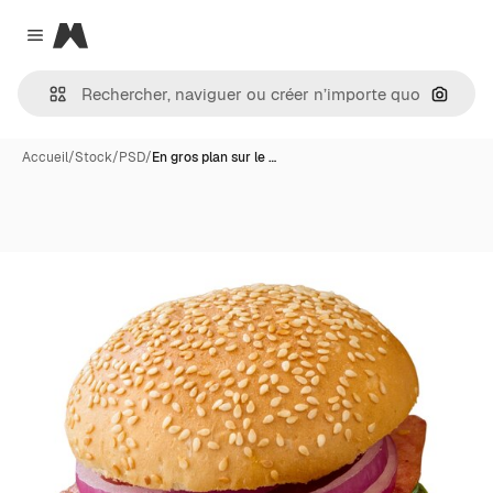
Magnific
Close menu
Recher
Accueil
/
Stock
/
PSD
/
En gros plan sur le …