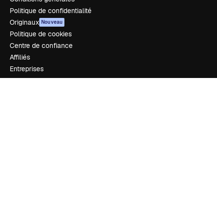
Politique de confidentialité
Originaux
Nouveau
Politique de cookies
Centre de confiance
Affiliés
Entreprises
Notre entreprise
Prix
À propos de nous
Avis
Carrières
Tendances de recherche
Blog
Événements
Slidesgo
Vendre mon contenu
Salle de presse