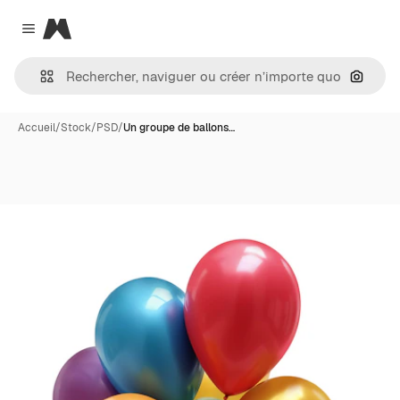
Magnific
Close menu
Recher
Accueil
/
Stock
/
PSD
/
Un groupe de ballons…