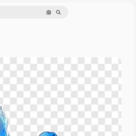
Rechercher par image
Rechercher