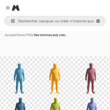
Magnific
Close menu
Recher
Accueil
/
Stock
/
PSD
/
Des hommes poly colo…