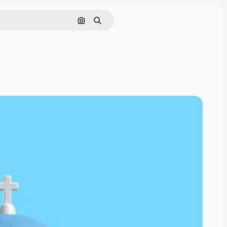
Rechercher par image
Rechercher