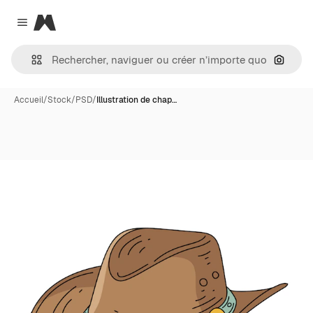
Magnific
Close menu
Recher
Accueil
/
Stock
/
PSD
/
Illustration de chap…