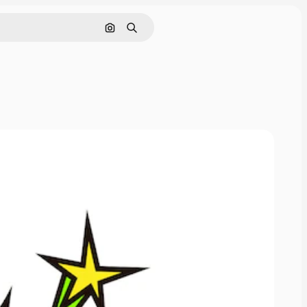
Rechercher par image
Rechercher