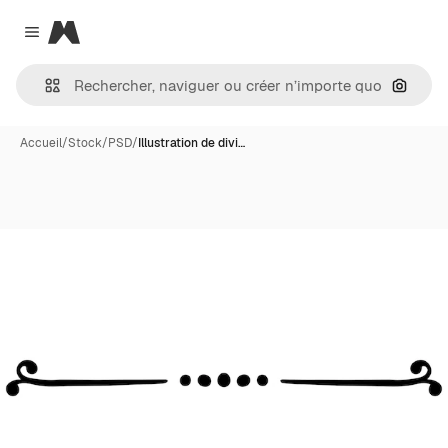
Magnific
Close menu
Recher
Accueil
/
Stock
/
PSD
/
Illustration de divi…