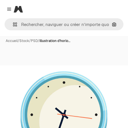
Magnific
Close menu
Recher
Accueil
/
Stock
/
PSD
/
Illustration d'horlo…