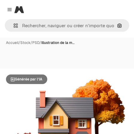
Magnific
Close menu
Recher
Accueil
/
Stock
/
PSD
/
Illustration de la m…
Générée par l’IA