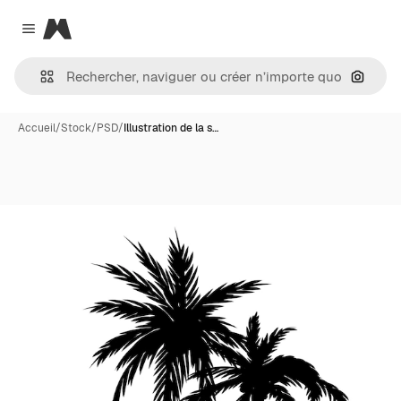
Magnific
Close menu
Recher
Accueil
/
Stock
/
PSD
/
Illustration de la s…