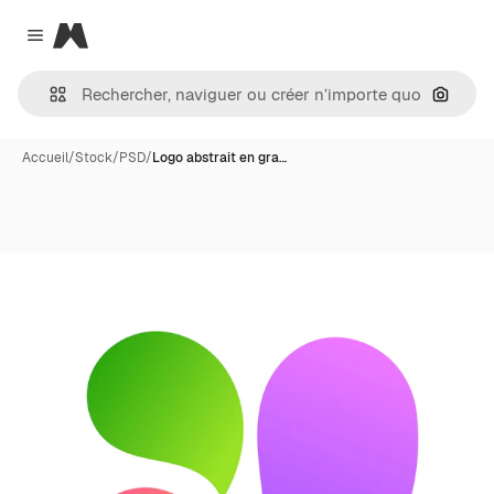
Magnific
Close menu
Recher
Accueil
/
Stock
/
PSD
/
Logo abstrait en gra…