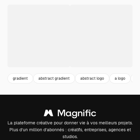
gradient
abstract gradient
abstract logo
a logo
ab
La plateforme créative pour donner vie à vos meilleurs projets.
Plus d’un million d’abonnés : créatifs, entreprises, agences et
studios.