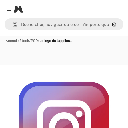
Magnific
Close menu
Recher
Accueil
/
Stock
/
PSD
/
Le logo de l'applica…