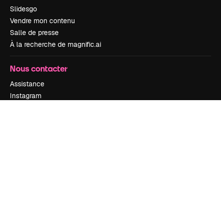
Slidesgo
Vendre mon contenu
Salle de presse
À la recherche de magnific.ai
Nous contacter
Assistance
Instagram
YouTube
LinkedIn
TikTok
Discord
X
Reddit
Copyright © 2010-
2026
Freepik Company S.L.U.
Tous droits réservés
.