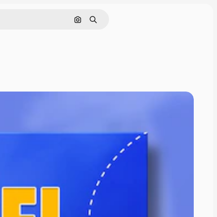
Rechercher par image
Rechercher