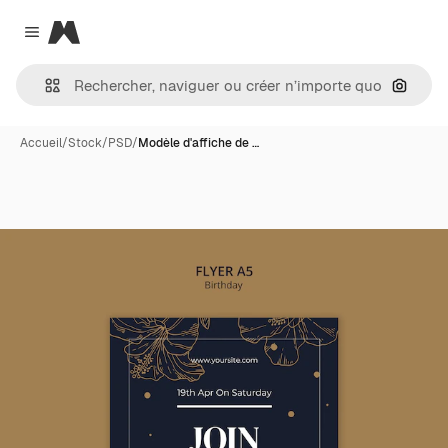
Magnific
Close menu
Recher
Accueil
/
Stock
/
PSD
/
Modèle d'affiche de …