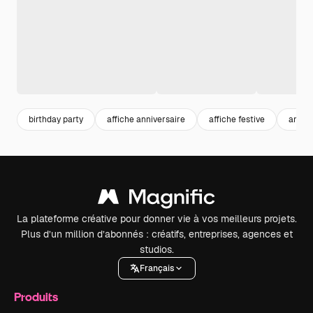
birthday party
affiche anniversaire
affiche festive
annive
La plateforme créative pour donner vie à vos meilleurs projets.
Plus d’un million d’abonnés : créatifs, entreprises, agences et
studios.
Français
Produits