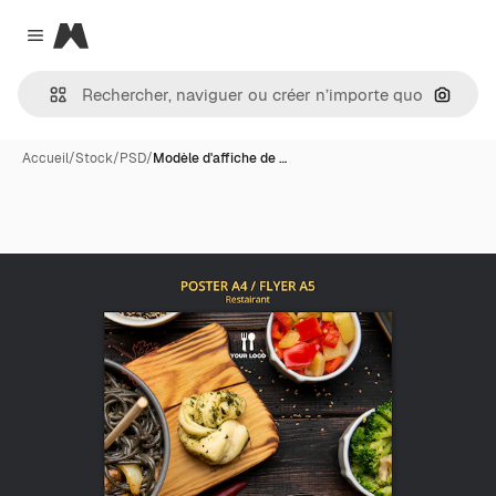
Magnific
Close menu
Recher
Accueil
/
Stock
/
PSD
/
Modèle d'affiche de …