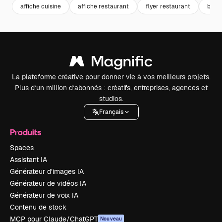
affiche cuisine
affiche restaurant
flyer restaurant
brunc
La plateforme créative pour donner vie à vos meilleurs projets.
Plus d’un million d’abonnés : créatifs, entreprises, agences et
studios.
Français
Produits
Spaces
Assistant IA
Générateur d’images IA
Générateur de vidéos IA
Générateur de voix IA
Contenu de stock
MCP pour Claude/ChatGPT
Nouveau