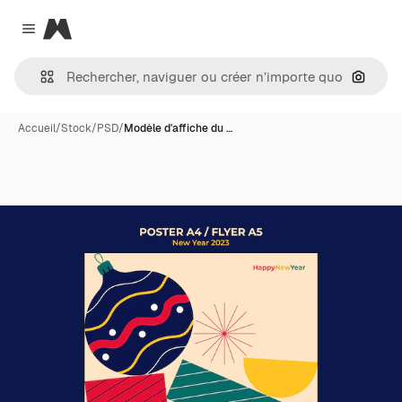
Magnific
Close menu
Recher
Accueil
/
Stock
/
PSD
/
Modèle d'affiche du …