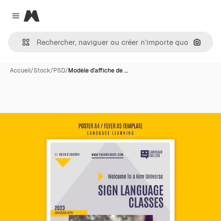
Magnific
Close menu
Recher
Accueil
/
Stock
/
PSD
/
Modèle d'affiche de …