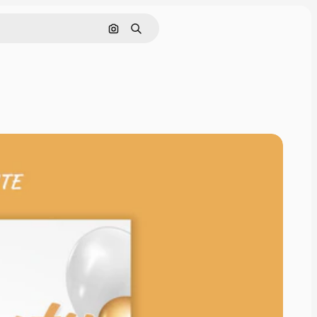
Rechercher par image
Rechercher