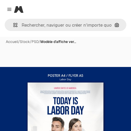
Magnific
Close menu
Recher
Accueil
/
Stock
/
PSD
/
Modèle d'affiche ver…