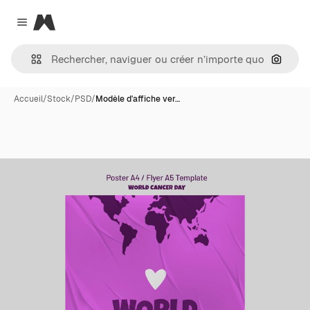
Magnific
Close menu
Recher
Accueil
/
Stock
/
PSD
/
Modèle d'affiche ver…